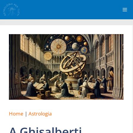
Vai
Me
al
contenuto
Home
|
Astrologia
A Ghisalberti