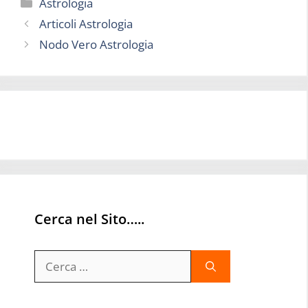
Categorie
Astrologia
Articoli Astrologia
Nodo Vero Astrologia
Cerca nel Sito…..
Ricerca
per: