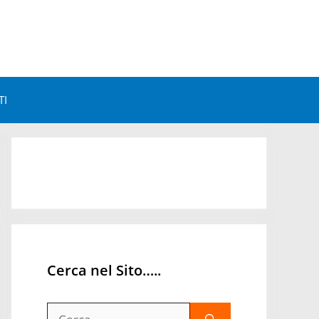
TI
Astrologia e Benessere
Astrologia e Personalità
Astrologia Mondiale
Orari Astrologici
Cerca nel Sito…..
Ricerca