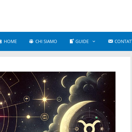
HOME
CHI SIAMO
GUIDE
CONTAT
a Amorosa
Astrologia Comparativa
 e Cultura Popolare
Astrologia e Mitologia
a Karmica
Astrologia Moderna
 Psicologica
Astrologia Vedica