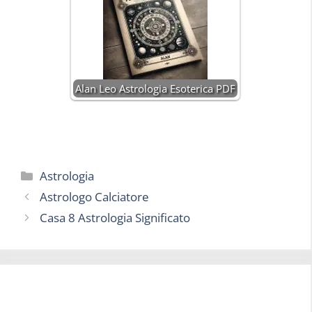
Alan Leo Astrologia Esoterica PDF
Categorie
Astrologia
Astrologo Calciatore
Casa 8 Astrologia Significato