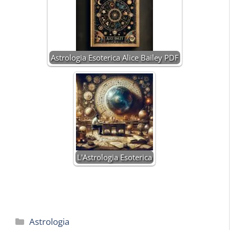
Astrologia Esoterica Alice Bailey PDF
L'Astrologia Esoterica
Categorie
Astrologia