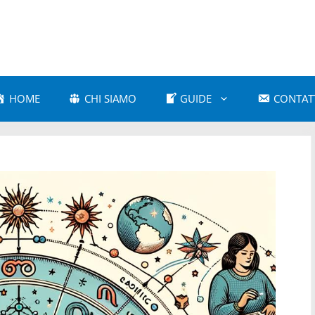
HOME
CHI SIAMO
GUIDE
CONTAT
a Amorosa
Astrologia Comparativa
 e Cultura Popolare
Astrologia e Mitologia
a Karmica
Astrologia Moderna
 Psicologica
Astrologia Vedica