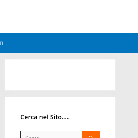
TI
Astrologia e Benessere
Astrologia e Personalità
Astrologia Mondiale
Orari Astrologici
Cerca nel Sito…..
Ricerca