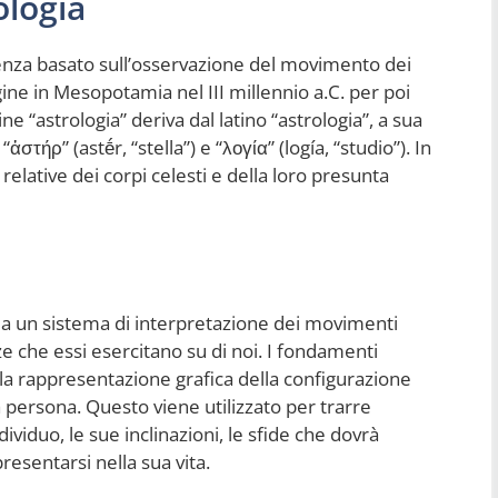
ologia
cenza basato sull’osservazione del movimento dei
igine in Mesopotamia nel III millennio a.C. per poi
ine “astrologia” deriva dal latino “astrologia”, a sua
τήρ” (astḗr, “stella”) e “λογία” (logía, “studio”). In
i relative dei corpi celesti e della loro presunta
sce a un sistema di interpretazione dei movimenti
e che essi esercitano su di noi. I fondamenti
 la rappresentazione grafica della configurazione
 persona. Questo viene utilizzato per trarre
dividuo, le sue inclinazioni, le sfide che dovrà
esentarsi nella sua vita.