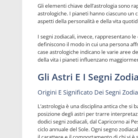
Gli elementi chiave dell’astrologia sono rap
astrologiche. I pianeti hanno ciascuno un c
aspetti della personalità e della vita quotid
I segni zodiacali, invece, rappresentano le
definiscono il modo in cui una persona affro
case astrologiche indicano le varie aree del
della vita i pianeti influenzano maggiorme
Gli Astri E I Segni Zodia
Origini E Significato Dei Segni Zodia
L’astrologia è una disciplina antica che si
posizione degli astri per trarre interpretaz
dodici segni zodiacali, dal Capricorno ai Pe
ciclo annuale del Sole. Ogni segno zodiacal
il carattere e il comportamento di chi vi è s