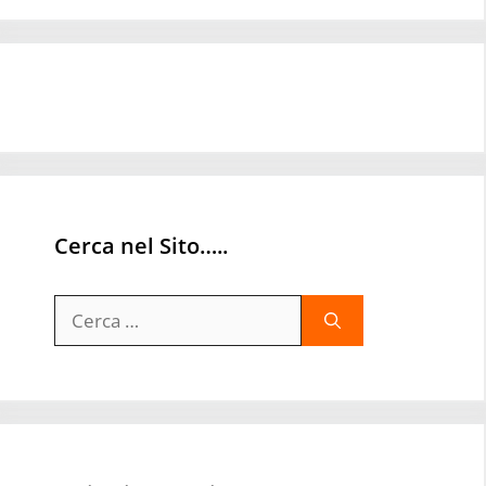
Cerca nel Sito…..
Ricerca
per: