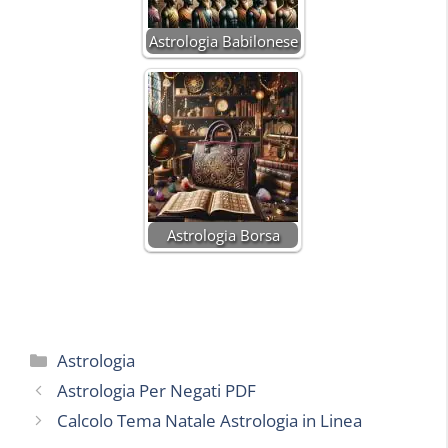
Astrologia Babilonese
Astrologia Borsa
Categorie
Astrologia
Astrologia Per Negati PDF
Calcolo Tema Natale Astrologia in Linea