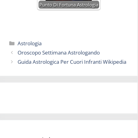
Punto Di Fortuna Astrologia
Categorie
Astrologia
Oroscopo Settimana Astrologando
Guida Astrologica Per Cuori Infranti Wikipedia