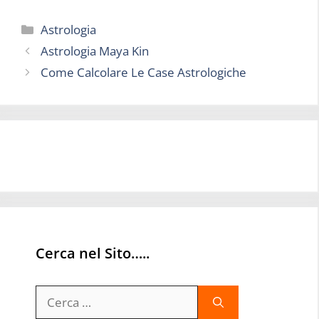
Categorie
Astrologia
Astrologia Maya Kin
Come Calcolare Le Case Astrologiche
Cerca nel Sito…..
Ricerca
per: