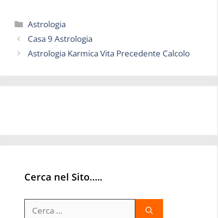
Categorie
Astrologia
Casa 9 Astrologia
Astrologia Karmica Vita Precedente Calcolo
Cerca nel Sito…..
Ricerca
per: