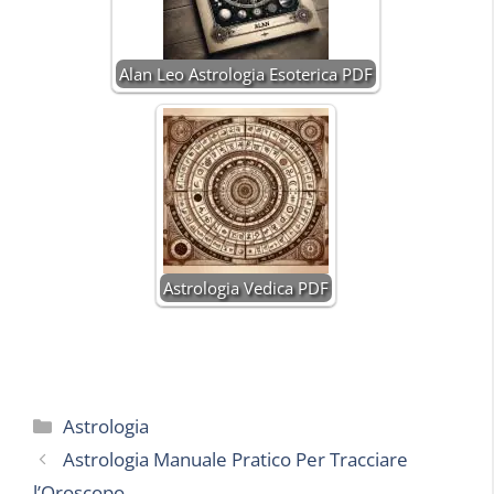
Alan Leo Astrologia Esoterica PDF
Astrologia Vedica PDF
Categorie
Astrologia
Astrologia Manuale Pratico Per Tracciare
l’Oroscopo