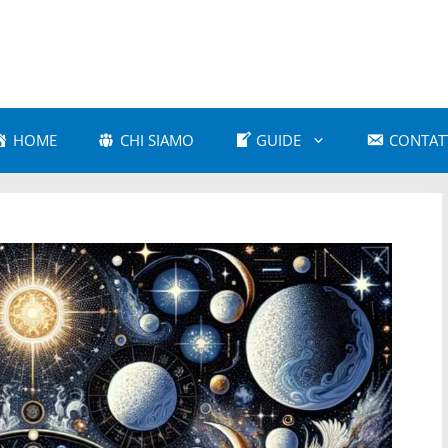
HOME
CHI SIAMO
GUIDE
CONTAT
a Amorosa
Astrologia Comparativa
 e Cultura Popolare
Astrologia e Mitologia
a Karmica
Astrologia Moderna
 Psicologica
Astrologia Vedica