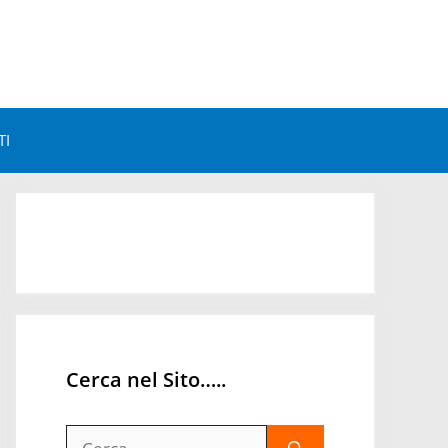
TI
Astrologia e Benessere
Astrologia e Personalità
Astrologia Mondiale
Orari Astrologici
Cerca nel Sito…..
Ricerca