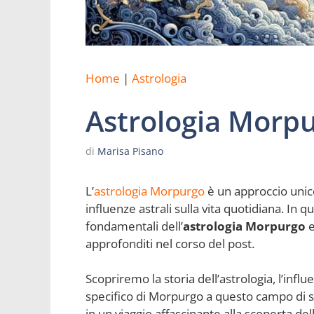
Home
|
Astrologia
Astrologia Morp
di
Marisa Pisano
L’
astrologia Morpurgo
è un approccio unico
influenze astrali sulla vita quotidiana. In 
fondamentali dell’
astrologia Morpurgo
e
approfonditi nel corso del post.
Scopriremo la storia dell’astrologia, l’influ
specifico di Morpurgo a questo campo di s
in un viaggio affascinante alla scoperta dell