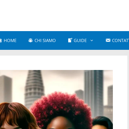
HOME
CHI SIAMO
GUIDE
CONTAT
a Amorosa
Astrologia Comparativa
 e Cultura Popolare
Astrologia e Mitologia
a Karmica
Astrologia Moderna
 Psicologica
Astrologia Vedica