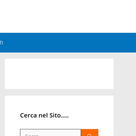
TI
Astrologia e Benessere
Astrologia e Personalità
Astrologia Mondiale
Orari Astrologici
Cerca nel Sito…..
Ricerca