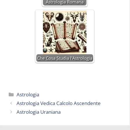
Astrologia Romana
Che Cosa Studia l'Astrologia
Categorie
Astrologia
Astrologia Vedica Calcolo Ascendente
Astrologia Uraniana