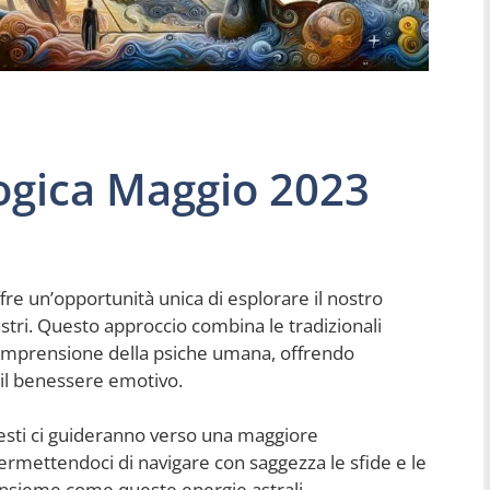
logica Maggio 2023
fre un’opportunità unica di esplorare il nostro
astri. Questo approccio combina le tradizionali
omprensione della psiche umana, offrendo
e il benessere emotivo.
esti ci guideranno verso una maggiore
 permettendoci di navigare con saggezza le sfide e le
insieme come queste energie astrali