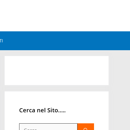
TI
Astrologia e Benessere
Astrologia e Personalità
Astrologia Mondiale
Orari Astrologici
Cerca nel Sito…..
Ricerca