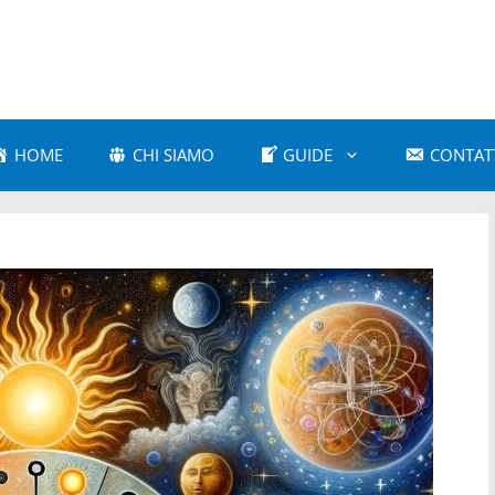
HOME
CHI SIAMO
GUIDE
CONTAT
a Amorosa
Astrologia Comparativa
 e Cultura Popolare
Astrologia e Mitologia
a Karmica
Astrologia Moderna
 Psicologica
Astrologia Vedica