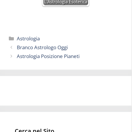
L'Astrologia Esoterica
Categorie
Astrologia
Branco Astrologo Oggi
Astrologia Posizione Pianeti
Cerca nel Sito…..