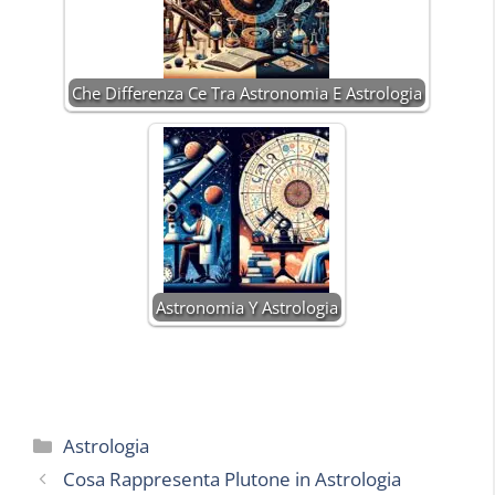
Che Differenza Ce Tra Astronomia E Astrologia
Astronomia Y Astrologia
Categorie
Astrologia
Cosa Rappresenta Plutone in Astrologia