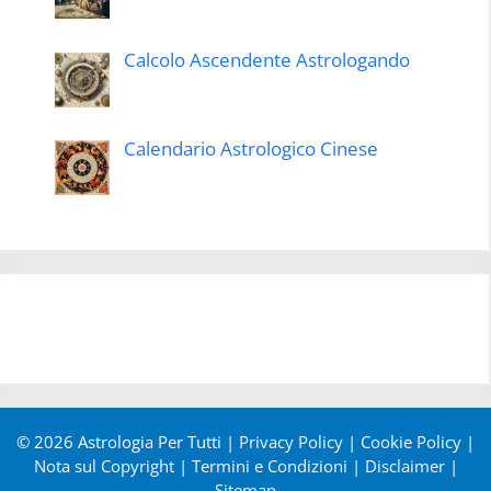
Calcolo Ascendente Astrologando
Calendario Astrologico Cinese
© 2026 Astrologia Per Tutti |
Privacy Policy
|
Cookie Policy
|
Nota sul Copyright
|
Termini e Condizioni
|
Disclaimer
|
Sitemap