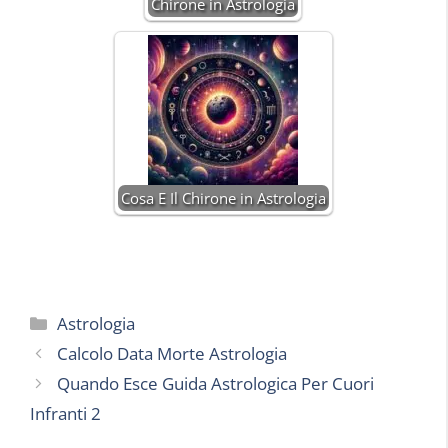
Chirone in Astrologia
Cosa E Il Chirone in Astrologia
Categorie
Astrologia
Calcolo Data Morte Astrologia
Quando Esce Guida Astrologica Per Cuori
Infranti 2