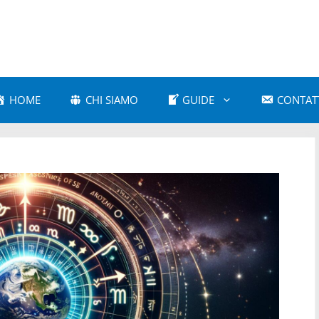
HOME
CHI SIAMO
GUIDE
CONTAT
a Amorosa
Astrologia Comparativa
 e Cultura Popolare
Astrologia e Mitologia
a Karmica
Astrologia Moderna
 Psicologica
Astrologia Vedica