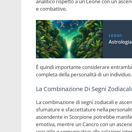
analitico rispetto a un Leone con un asce
e combattivo.
LEGGI:
Astrologi
È quindi importante considerare entrambi
completa della personalità di un individuo.
La Combinazione Di Segni Zodiacal
La combinazione di segni zodiacali e asc
sfumature e sfaccettature nella personali
ascendente in Scorpione potrebbe manifest
emotiva, mentre un Cancro con un ascend
versatile e comunicativo alle relazioni in