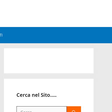
TI
Astrologia e Benessere
Astrologia e Personalità
Astrologia Mondiale
Orari Astrologici
Cerca nel Sito…..
Ricerca