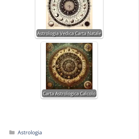
Astrologia Vedica Carta Natale
Carta Astrologica Calcolo
Categorie
Astrologia