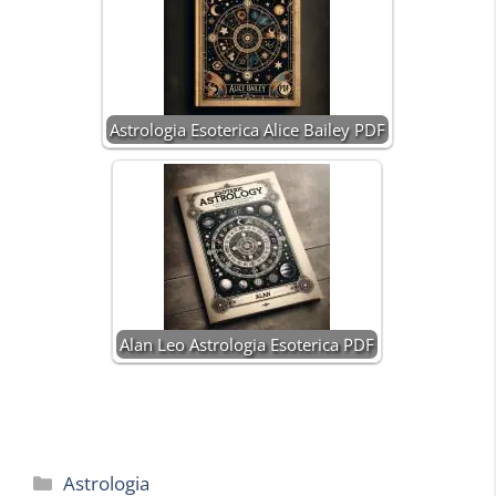
Astrologia Esoterica Alice Bailey PDF
Alan Leo Astrologia Esoterica PDF
Categorie
Astrologia