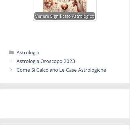
Venere Significato Astrologico
Categorie
Astrologia
Astrologia Oroscopo 2023
Come Si Calcolano Le Case Astrologiche