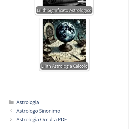
Lilith Significato Astrologico
Lilith Astrologia Calcolo
Categorie
Astrologia
Astrologo Sinonimo
Astrologia Occulta PDF