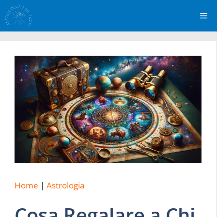
Vai
Me
al
contenuto
Home
|
Astrologia
Cosa Regalare a Chi