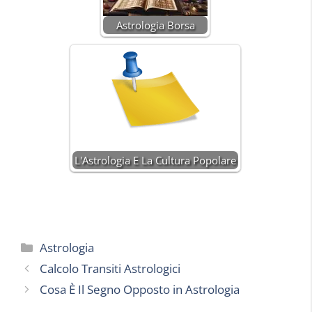
Astrologia Borsa
L'Astrologia E La Cultura Popolare
Categorie
Astrologia
Calcolo Transiti Astrologici
Cosa È Il Segno Opposto in Astrologia