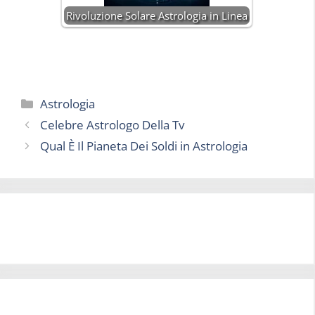
Rivoluzione Solare Astrologia in Linea
Categorie
Astrologia
Celebre Astrologo Della Tv
Qual È Il Pianeta Dei Soldi in Astrologia