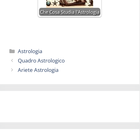
Che Cosa Studia l'Astrologia
Categorie
Astrologia
Quadro Astrologico
Ariete Astrologia