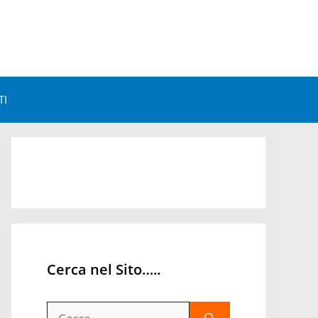
TI
Astrologia e Benessere
Astrologia e Personalità
Astrologia Mondiale
Orari Astrologici
Cerca nel Sito…..
Ricerca