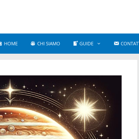
HOME
CHI SIAMO
GUIDE
CONTAT
a Amorosa
Astrologia Comparativa
 e Cultura Popolare
Astrologia e Mitologia
a Karmica
Astrologia Moderna
 Psicologica
Astrologia Vedica