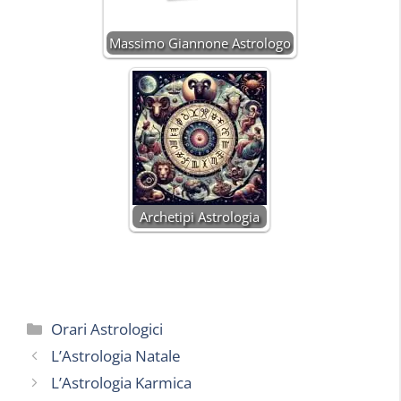
Massimo Giannone Astrologo
Archetipi Astrologia
Categorie
Orari Astrologici
L’Astrologia Natale
L’Astrologia Karmica