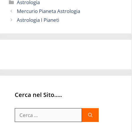
Categorie
Astrologia
Mercurio Pianeta Astrologia
Astrologia I Pianeti
Cerca nel Sito…..
Ricerca
per: