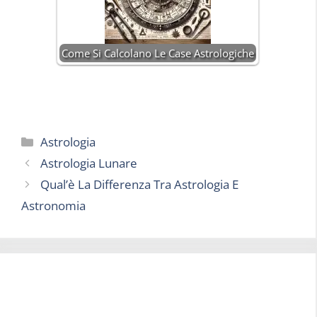
Come Si Calcolano Le Case Astrologiche
Categorie
Astrologia
Astrologia Lunare
Qual’è La Differenza Tra Astrologia E
Astronomia