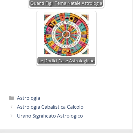
Quanti Figli Tema Natale Astrologia
Le Dodici Case Astrologiche
Categorie
Astrologia
Astrologia Cabalistica Calcolo
Urano Significato Astrologico