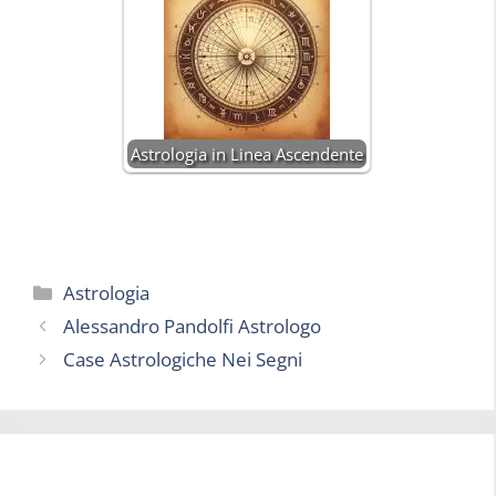
Astrologia in Linea Ascendente
Categorie
Astrologia
Alessandro Pandolfi Astrologo
Case Astrologiche Nei Segni