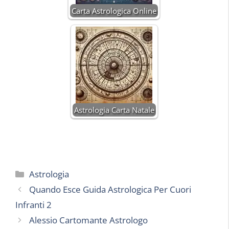
Carta Astrologica Online
Astrologia Carta Natale
Categorie
Astrologia
Quando Esce Guida Astrologica Per Cuori
Infranti 2
Alessio Cartomante Astrologo