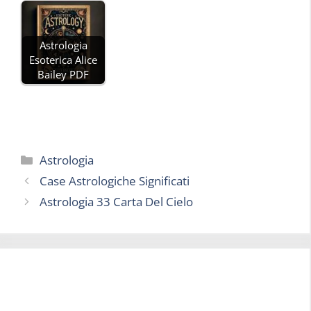
Astrologia
Esoterica Alice
Bailey PDF
Categorie
Astrologia
Case Astrologiche Significati
Astrologia 33 Carta Del Cielo