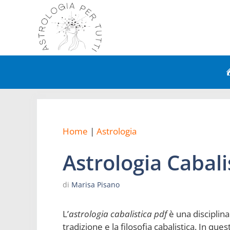
Vai
al
contenuto
Astrologia
Astrologi
Astrologia e Carriera
Astrologia
Home
|
Astrologia
Astrologia Esoterica
Astrologi
Astrologia Cabali
Astrologia Natale
Astrologia
di
Marisa Pisano
L’
astrologia cabalistica pdf
è una disciplina
tradizione e la filosofia cabalistica. In q