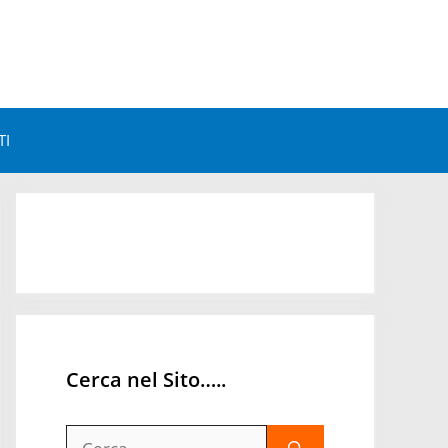
TI
Astrologia e Benessere
Astrologia e Personalità
Astrologia Mondiale
Orari Astrologici
Cerca nel Sito…..
Ricerca