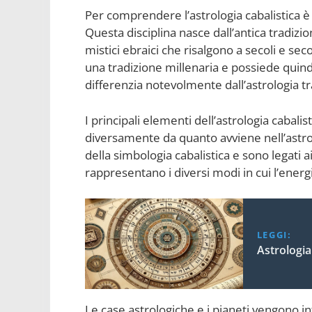
Per comprendere l’astrologia cabalistica è 
Questa disciplina nasce dall’antica tradiz
mistici ebraici che risalgono a secoli e seco
una tradizione millenaria e possiede quind
differenzia notevolmente dall’astrologia tr
I principali elementi dell’astrologia cabalisti
diversamente da quanto avviene nell’astrol
della simbologia cabalistica e sono legati ai
rappresentano i diversi modi in cui l’energ
LEGGI:
Astrologia
Le case astrologiche e i pianeti vengono int