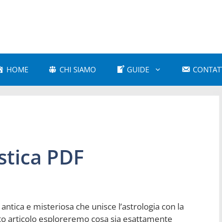
HOME
CHI SIAMO
GUIDE
CONTAT
a Amorosa
Astrologia Comparativa
 e Cultura Popolare
Astrologia e Mitologia
a Karmica
Astrologia Moderna
stica PDF
 Psicologica
Astrologia Vedica
 antica e misteriosa che unisce l’astrologia con la
uesto articolo esploreremo cosa sia esattamente