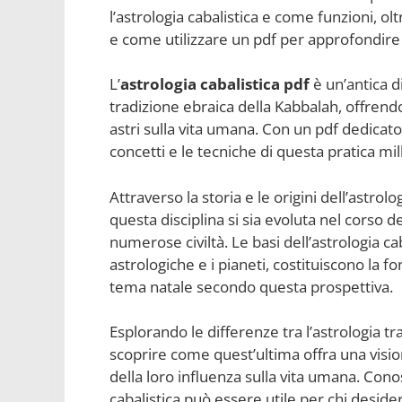
l’astrologia cabalistica e come funzioni, oltr
e come utilizzare un pdf per approfondir
L’
astrologia cabalistica pdf
è un’antica di
tradizione ebraica della Kabbalah, offrendo
astri sulla vita umana. Con un pdf dedicato 
concetti e le tecniche di questa pratica mil
Attraverso la storia e le origini dell’ast
questa disciplina si sia evoluta nel corso dei
numerose civiltà. Le basi dell’astrologia cab
astrologiche e i pianeti, costituiscono la f
tema natale secondo questa prospettiva.
Esplorando le differenze tra l’astrologia tr
scoprire come quest’ultima offra una vision
della loro influenza sulla vita umana. Conosc
cabalistica può essere utile per chi deside