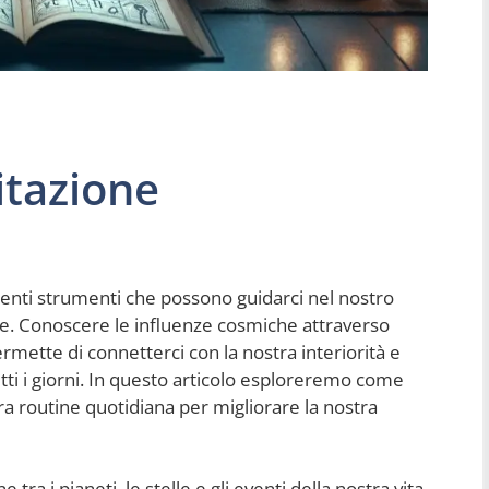
itazione
tenti strumenti che possono guidarci nel nostro
e. Conoscere le influenze cosmiche attraverso
ermette di connetterci con la nostra interiorità e
utti i giorni. In questo articolo esploreremo come
a routine quotidiana per migliorare la nostra
 tra i pianeti, le stelle e gli eventi della nostra vita.