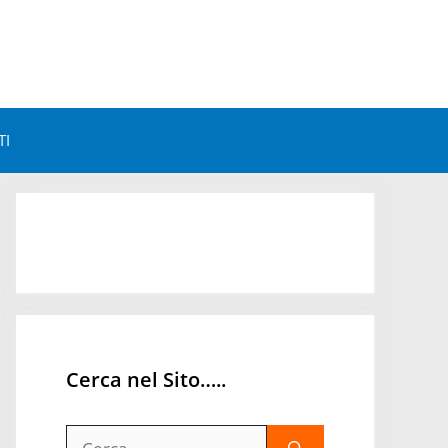
TI
Astrologia e Benessere
Astrologia e Personalità
Astrologia Mondiale
Orari Astrologici
Cerca nel Sito…..
Ricerca