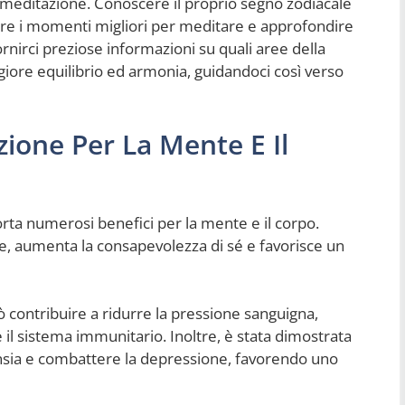
la meditazione. Conoscere il proprio segno zodiacale
duare i momenti migliori per meditare e approfondire
fornirci preziose informazioni su quali aree della
iore equilibrio ed armonia, guidandoci così verso
zione Per La Mente E Il
rta numerosi benefici per la mente e il corpo.
ne, aumenta la consapevolezza di sé e favorisce un
uò contribuire a ridurre la pressione sanguigna,
e il sistema immunitario. Inoltre, è stata dimostrata
’ansia e combattere la depressione, favorendo uno