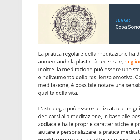
LEGGI:
Cosa Sono 
La pratica regolare della meditazione ha di
aumentando la plasticità cerebrale,
migli
Inoltre, la meditazione può essere uno st
e nell’aumento della resilienza emotiva. Con
meditazione, è possibile notare una sensi
qualità della vita.
L’astrologia può essere utilizzata come gu
dedicarsi alla meditazione, in base alle posi
zodiacale ha le proprie caratteristiche e p
aiutare a personalizzare la pratica medita
meditazione
possono offrire un approccio