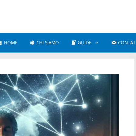
HOME
CHI SIAMO
GUIDE
CONTAT
a Amorosa
Astrologia Comparativa
 e Cultura Popolare
Astrologia e Mitologia
a Karmica
Astrologia Moderna
 Psicologica
Astrologia Vedica