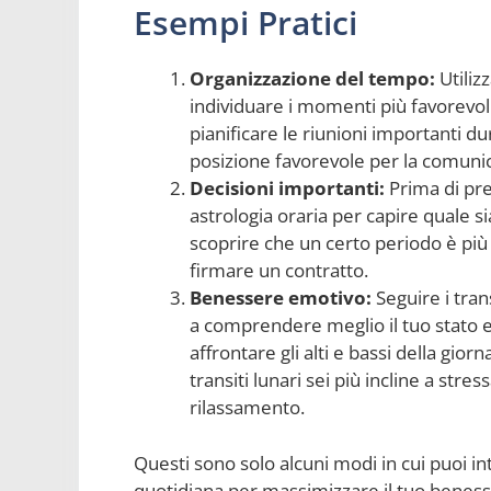
Esempi Pratici
Organizzazione del tempo:
Utiliz
individuare i momenti più favorevol
pianificare le riunioni importanti dur
posizione favorevole per la comuni
Decisioni importanti:
Prima di pren
astrologia oraria per capire quale s
scoprire che un certo periodo è più
firmare un contratto.
Benessere emotivo:
Seguire i trans
a comprendere meglio il tuo stato e
affrontare gli alti e bassi della gio
transiti lunari sei più incline a stre
rilassamento.
Questi sono solo alcuni modi in cui puoi int
quotidiana per massimizzare il tuo benesser