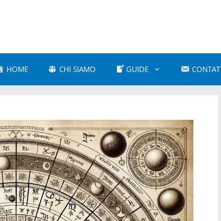
HOME
CHI SIAMO
GUIDE
CONTAT
a Amorosa
Astrologia Comparativa
 e Cultura Popolare
Astrologia e Mitologia
a Karmica
Astrologia Moderna
 Psicologica
Astrologia Vedica