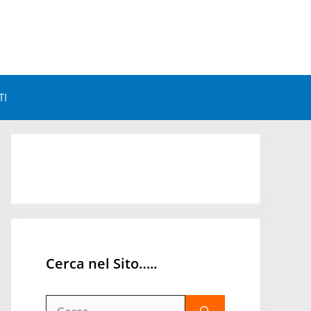
TI
Astrologia e Benessere
Astrologia e Personalità
Astrologia Mondiale
Orari Astrologici
Cerca nel Sito…..
Ricerca