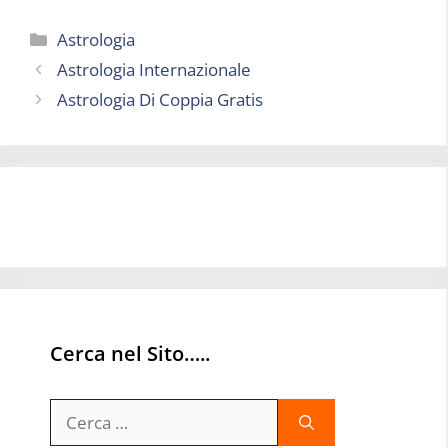
Categorie
Astrologia
Astrologia Internazionale
Astrologia Di Coppia Gratis
Cerca nel Sito…..
Ricerca
per: