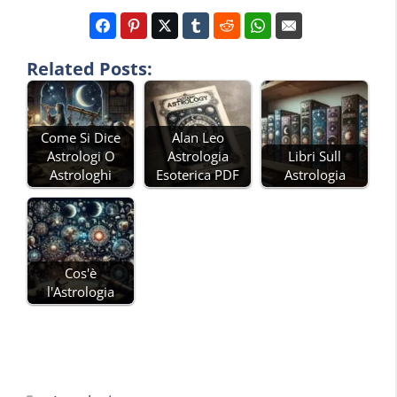
Related Posts:
Come Si Dice
Alan Leo
Astrologi O
Astrologia
Libri Sull
Astrologhi
Esoterica PDF
Astrologia
Cos'è
l'Astrologia