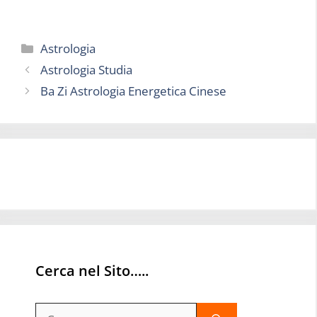
Categorie
Astrologia
Astrologia Studia
Ba Zi Astrologia Energetica Cinese
Cerca nel Sito…..
Ricerca