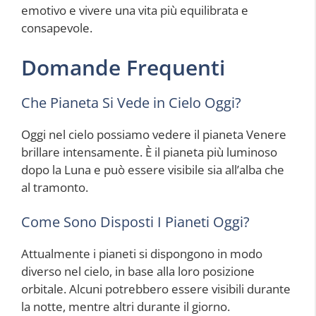
emotivo e vivere una vita più equilibrata e
consapevole.
Domande Frequenti
Che Pianeta Si Vede in Cielo Oggi?
Oggi nel cielo possiamo vedere il pianeta Venere
brillare intensamente. È il pianeta più luminoso
dopo la Luna e può essere visibile sia all’alba che
al tramonto.
Come Sono Disposti I Pianeti Oggi?
Attualmente i pianeti si dispongono in modo
diverso nel cielo, in base alla loro posizione
orbitale. Alcuni potrebbero essere visibili durante
la notte, mentre altri durante il giorno.