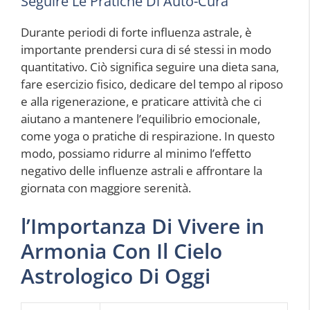
Seguire Le Pratiche Di Auto-Cura
Durante periodi di forte influenza astrale, è
importante prendersi cura di sé stessi in modo
quantitativo. Ciò significa seguire una dieta sana,
fare esercizio fisico, dedicare del tempo al riposo
e alla rigenerazione, e praticare attività che ci
aiutano a mantenere l’equilibrio emocionale,
come yoga o pratiche di respirazione. In questo
modo, possiamo ridurre al minimo l’effetto
negativo delle influenze astrali e affrontare la
giornata con maggiore serenità.
l’Importanza Di Vivere in
Armonia Con Il Cielo
Astrologico Di Oggi