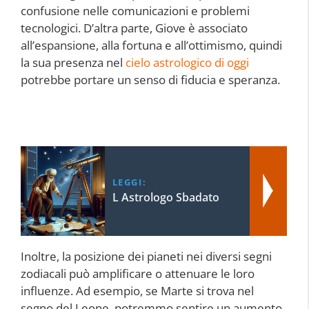
confusione nelle comunicazioni e problemi
tecnologici. D’altra parte, Giove è associato
all’espansione, alla fortuna e all’ottimismo, quindi
la sua presenza nel
cielo astrologico di oggi
potrebbe portare un senso di fiducia e speranza.
LEGGI:
L Astrologo Sbadato
Inoltre, la posizione dei pianeti nei diversi segni
zodiacali può amplificare o attenuare le loro
influenze. Ad esempio, se Marte si trova nel
segno del Leone, potremmo sentire un aumento