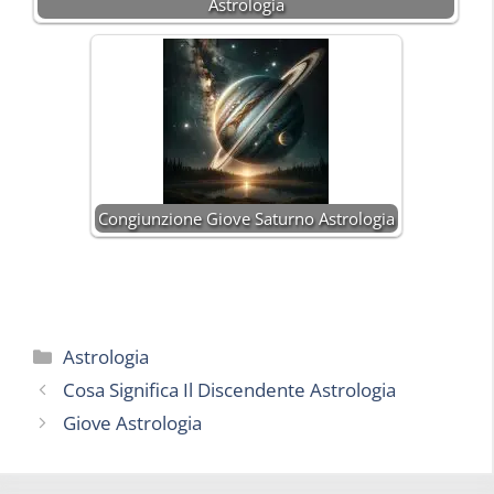
Astrologia
Congiunzione Giove Saturno Astrologia
Categorie
Astrologia
Cosa Significa Il Discendente Astrologia
Giove Astrologia