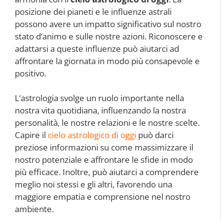
posizione dei pianeti e le influenze astrali
possono avere un impatto significativo sul nostro
stato d’animo e sulle nostre azioni. Riconoscere e
adattarsi a queste influenze può aiutarci ad
affrontare la giornata in modo più consapevole e
positivo.
L’astrologia svolge un ruolo importante nella
nostra vita quotidiana, influenzando la nostra
personalità, le nostre relazioni e le nostre scelte.
Capire il
cielo astrologico di oggi
può darci
preziose informazioni su come massimizzare il
nostro potenziale e affrontare le sfide in modo
più efficace. Inoltre, può aiutarci a comprendere
meglio noi stessi e gli altri, favorendo una
maggiore empatia e comprensione nel nostro
ambiente.