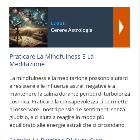
LEGGI:
Cerere Astrologia
Praticare La Mindfulness E La
Meditazione
La mindfulness e la meditazione possono aiutarci
a resistere alle influenze astrali negative e a
mantenere la calma durante periodi di turbolenza
cosmica. Praticare la consapevolezza ci permette
di osservare i nostri pensieri e sentimenti senza
giudizio, e ci aiuta a reagire in modo più
equilibrato alle energie astrali che ci circondano.