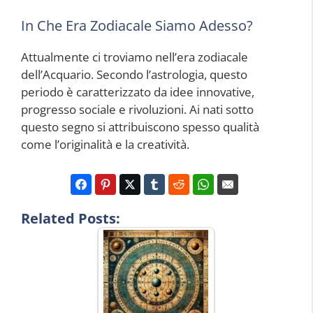
In Che Era Zodiacale Siamo Adesso?
Attualmente ci troviamo nell’era zodiacale
dell’Acquario. Secondo l’astrologia, questo
periodo è caratterizzato da idee innovative,
progresso sociale e rivoluzioni. Ai nati sotto
questo segno si attribuiscono spesso qualità
come l’originalità e la creatività.
Related Posts: