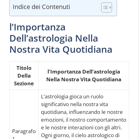
Indice dei Contenuti
l’Importanza
Dell’astrologia Nella
Nostra Vita Quotidiana
Titolo
l’Importanza Dell’astrologia
Della
Nella Nostra Vita Quotidiana
Sezione
L’astrologia gioca un ruolo
significativo nella nostra vita
quotidiana, influenzando le nostre
emozioni, il nostro comportamento
e le nostre interazioni con gli altri.
Paragrafo
Ogni giorno, il cielo astrologico di
1