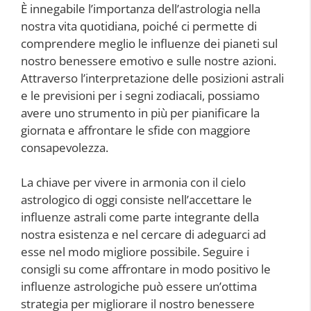
È innegabile l’importanza dell’astrologia nella
nostra vita quotidiana, poiché ci permette di
comprendere meglio le influenze dei pianeti sul
nostro benessere emotivo e sulle nostre azioni.
Attraverso l’interpretazione delle posizioni astrali
e le previsioni per i segni zodiacali, possiamo
avere uno strumento in più per pianificare la
giornata e affrontare le sfide con maggiore
consapevolezza.
La chiave per vivere in armonia con il cielo
astrologico di oggi consiste nell’accettare le
influenze astrali come parte integrante della
nostra esistenza e nel cercare di adeguarci ad
esse nel modo migliore possibile. Seguire i
consigli su come affrontare in modo positivo le
influenze astrologiche può essere un’ottima
strategia per migliorare il nostro benessere