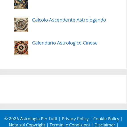
Calcolo Ascendente Astrologando
Calendario Astrologico Cinese
© 2026 Astrologia Per Tutti |
Privacy Policy
|
Cookie Policy
|
Nota sul Copyright
|
Termini e Condizioni
|
Disclaimer
|