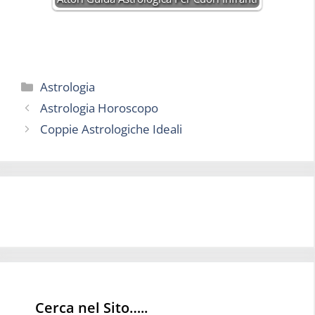
Categorie
Astrologia
Astrologia Horoscopo
Coppie Astrologiche Ideali
Cerca nel Sito…..