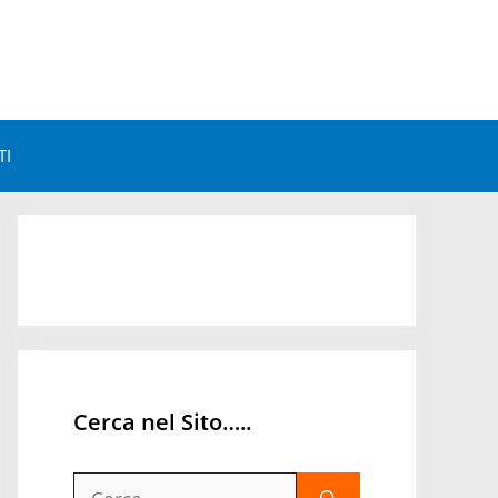
TI
Astrologia e Benessere
Astrologia e Personalità
Astrologia Mondiale
Orari Astrologici
Cerca nel Sito…..
Ricerca