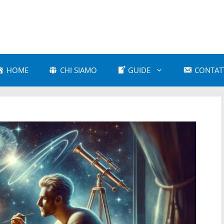
HOME
CHI SIAMO
GUIDE
CONTAT
a Amorosa
Astrologia Comparativa
 e Cultura Popolare
Astrologia e Mitologia
a Karmica
Astrologia Moderna
 Psicologica
Astrologia Vedica